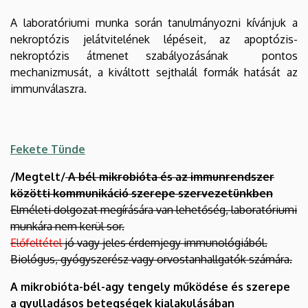
A laboratóriumi munka során tanulmányozni kívánjuk a
nekroptózis jelátvitelének lépéseit, az apoptózis-
nekroptózis átmenet szabályozásának pontos
mechanizmusát, a kiváltott sejthalál formák hatását az
immunválaszra.
Fekete Tünde
/Megtelt/
A bél mikrobióta és az immunrendszer
közötti kommunikáció szerepe szervezetünkben
Elméleti dolgozat megírására van lehetőség, laboratóriumi
munkára nem kerül sor.
Előfeltétel
jó vagy jeles érdemjegy immunológiából.
Biológus, gyógyszerész vagy orvostanhallgatók számára.
A mikrobióta-bél-agy tengely működése és szerepe
a gyulladásos betegségek kialakulásában