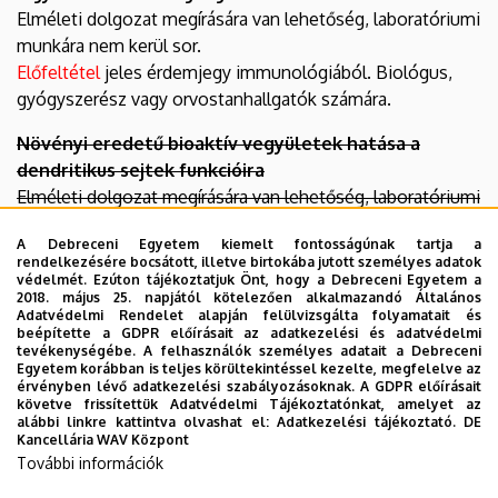
Elméleti dolgozat megírására van lehetőség, laboratóriumi
munkára nem kerül sor.
Előfeltétel
jeles érdemjegy immunológiából. Biológus,
gyógyszerész vagy orvostanhallgatók számára.
Növényi eredetű bioaktív vegyületek hatása a
dendritikus sejtek funkcióira
Elméleti dolgozat megírására van lehetőség, laboratóriumi
munkára nem kerül sor.
A Debreceni Egyetem kiemelt fontosságúnak tartja a
Előfeltétel
jeles érdemjegy immunológiából. Biológus,
rendelkezésére bocsátott, illetve birtokába jutott személyes adatok
gyógyszerész vagy orvostanhallgatók számára
védelmét. Ezúton tájékoztatjuk Önt, hogy a Debreceni Egyetem a
2018. május 25. napjától kötelezően alkalmazandó Általános
Adatvédelmi Rendelet alapján felülvizsgálta folyamatait és
Fitokemikáliák szerepe az immunválasz
beépítette a GDPR előírásait az adatkezelési és adatvédelmi
szabályozásában
tevékenységébe. A felhasználók személyes adatait a Debreceni
Egyetem korábban is teljes körültekintéssel kezelte, megfelelve az
Elméleti dolgozat megírására van lehetőség, laboratóriumi
érvényben lévő adatkezelési szabályozásoknak. A GDPR előírásait
munkára nem kerül sor.
követve frissítettük Adatvédelmi Tájékoztatónkat, amelyet az
alábbi linkre kattintva olvashat el:
Adatkezelési tájékoztató.
DE
Előfeltétel
jeles érdemjegy immunológiából. Biológus,
Kancellária WAV Központ
gyógyszerész vagy orvostanhallgatók számára
További információk