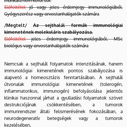
munkára nem kerül sor.
Előfeltétel
jó vagy jeles érdemjegy immunológiából.
Gyógyszerész vagy orvostanhallgatók számára
/Megtelt/
Az sejthalál formák immunológiai
kimenetének molekuláris szabályozása.
Előfeltétel
jeles érdemjegy immunológiából. MSc
biológus vagy orvostanhallgatók számára
Nemcsak a sejthalál folyamatok intenzitásának, hanem
immunológiai kimenetének pontos szabályozása is
alapvető a homeosztázis fenntartásában. A sejthalál
útvonalak immunológiai kimenetének (tolerogén,
inflammatorikus, immunogén) befolyásolása jelentős
klinikai haszonnal járhat a gyulladási folyamatok szövet
destrukciójának csökkentésében, a tumorok
immunrendszer általi felismerésének fokozásában, a
neurodegeneratív betegségek vagy a tumorok
kezelésében.