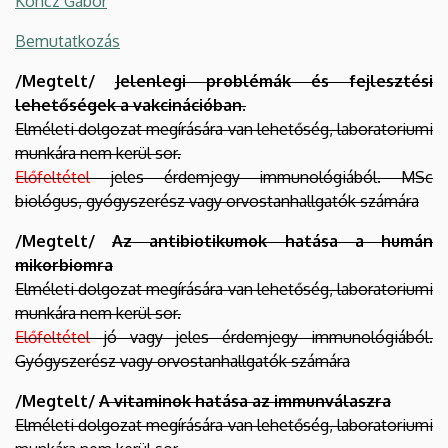
Koncz Gábor
Bemutatkozás
/Megtelt/
Jelenlegi problémák és fejlesztési
lehetőségek a vakcinációban.
Elméleti dolgozat megírására van lehetőség, laboratoriumi
munkára nem kerül sor.
Előfeltétel
jeles érdemjegy immunológiából. MSc
biológus, gyógyszerész vagy orvostanhallgatók számára
/Megtelt/
Az antibiotikumok hatása a humán
mikorbiomra
Elméleti dolgozat megírására van lehetőség, laboratoriumi
munkára nem kerül sor.
Előfeltétel
jó vagy jeles érdemjegy immunológiából.
Gyógyszerész vagy orvostanhallgatók számára
/Megtelt/
A vitaminok hatása az immunválaszra
Elméleti dolgozat megírására van lehetőség, laboratoriumi