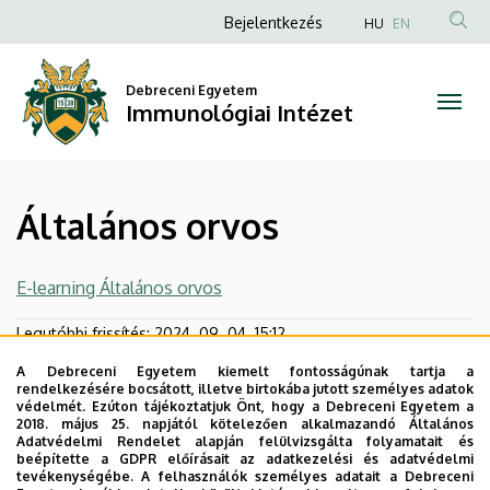
Általános
Ugrás
Anonim
Bejelentkezés
HU
EN
a
Felhasználói
orvos
tartalomra
fiók
Debreceni Egyetem
|
Immunológiai Intézet
menüje
Immunológiai
Intézet
Általános orvos
E-learning Általános orvos
Legutóbbi frissítés:
2024. 09. 04. 15:12
A Debreceni Egyetem kiemelt fontosságúnak tartja a
rendelkezésére bocsátott, illetve birtokába jutott személyes adatok
védelmét. Ezúton tájékoztatjuk Önt, hogy a Debreceni Egyetem a
2018. május 25. napjától kötelezően alkalmazandó Általános
Adatvédelmi Rendelet alapján felülvizsgálta folyamatait és
beépítette a GDPR előírásait az adatkezelési és adatvédelmi
tevékenységébe. A felhasználók személyes adatait a Debreceni