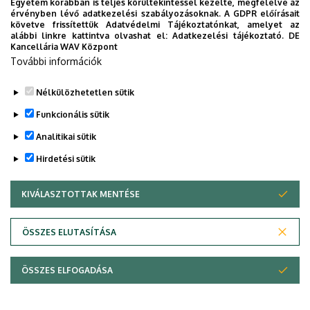
Egyetem korábban is teljes körültekintéssel kezelte, megfelelve az
érvényben lévő adatkezelési szabályozásoknak. A GDPR előírásait
követve frissítettük Adatvédelmi Tájékoztatónkat, amelyet az
alábbi linkre kattintva olvashat el:
Adatkezelési tájékoztató.
DE
Kancellária WAV Központ
További információk
Nélkülözhetetlen sütik
Funkcionális sütik
Analitikai sütik
Hirdetési sütik
KIVÁLASZTOTTAK MENTÉSE
WITHDRAW CONSENT
Adatvédelem
Adatvédelem
ÖSSZES ELUTASÍTÁSA
Technikai információk
ÖSSZES ELFOGADÁSA
Szerzői jog &másolat; @év @szervezet @verzió