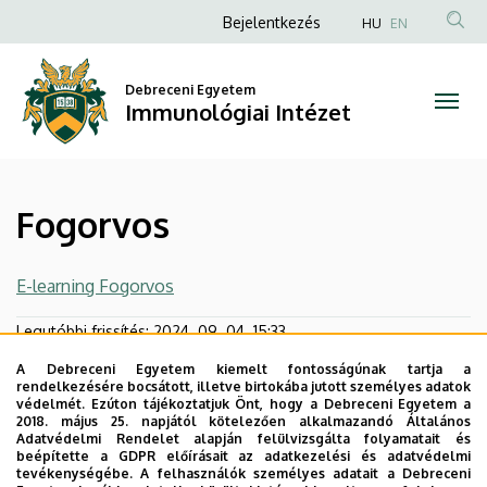
Fogorvos
Ugrás
Anonim
Bejelentkezés
HU
EN
a
Felhasználói
|
tartalomra
fiók
Debreceni Egyetem
Immunológiai
Immunológiai Intézet
menüje
Intézet
Fogorvos
E-learning Fogorvos
Legutóbbi frissítés:
2024. 09. 04. 15:33
A Debreceni Egyetem kiemelt fontosságúnak tartja a
rendelkezésére bocsátott, illetve birtokába jutott személyes adatok
védelmét. Ezúton tájékoztatjuk Önt, hogy a Debreceni Egyetem a
2018. május 25. napjától kötelezően alkalmazandó Általános
Adatvédelmi Rendelet alapján felülvizsgálta folyamatait és
beépítette a GDPR előírásait az adatkezelési és adatvédelmi
tevékenységébe. A felhasználók személyes adatait a Debreceni