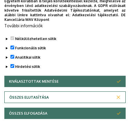
Egyetem korábban is teljes körültekintéssel kezelte, megfelelve az
érvényben lévő adatkezelési szabályozásoknak. A GDPR előírásait
követve frissítettük Adatvédelmi Tájékoztatónkat, amelyet az
alábbi linkre kattintva olvashat el:
Adatkezelési tájékoztató.
DE
Kancellária WAV Központ
További információk
Nélkülözhetetlen sütik
Funkcionális sütik
Analitikai sütik
Hirdetési sütik
KIVÁLASZTOTTAK MENTÉSE
WITHDRAW CONSENT
Adatvédelem
Adatvédelem
ÖSSZES ELUTASÍTÁSA
Technikai információk
ÖSSZES ELFOGADÁSA
Szerzői jog &másolat; @év @szervezet @verzió