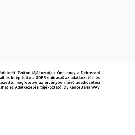
édelmét. Ezúton tájékoztatjuk Önt, hogy a Debreceni
it és beépítette a GDPR előírásait az adatkezelési és
kezelte, megfelelve az érvényben lévő adatkezelési
ashat el:
Adatkezelési tájékoztató.
DE Kancellária WAV