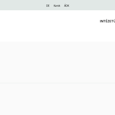
Felső
DE
Karok
ÁOK
navigáció
INTÉZET