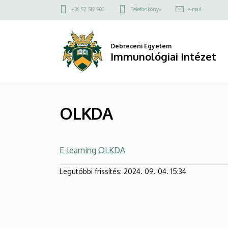
OLKDA
Ugrás
Felső
+36 52 512 900
Telefonkönyv
e-mail
a
kapcsolat
|
tartalomra
menü
Immunológiai
Debreceni Egyetem
Immunológiai Intézet
Intézet
OLKDA
E-learning OLKDA
Legutóbbi frissítés:
2024. 09. 04. 15:34