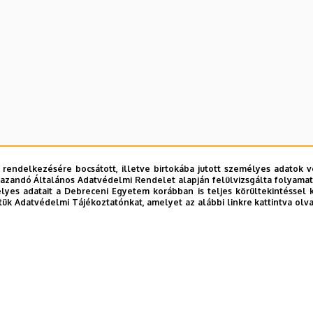
 rendelkezésére bocsátott, illetve birtokába jutott személyes adatok v
azandó Általános Adatvédelmi Rendelet alapján felülvizsgálta folyamata
yes adatait a Debreceni Egyetem korábban is teljes körültekintéssel 
tük Adatvédelmi Tájékoztatónkat, amelyet az alábbi linkre kattintva olv