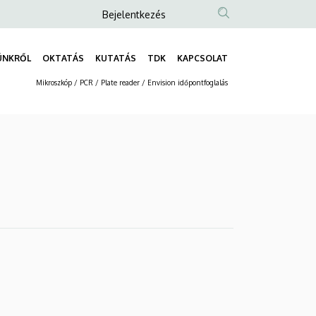
Anonim
Bejelentkezés
Felhasználói
fiók
ÜNKRŐL
OKTATÁS
KUTATÁS
TDK
KAPCSOLAT
Fő
menüje
Mikroszkóp / PCR / Plate reader / Envision időpontfoglalás
navigáció
Másodlagos
navigáció