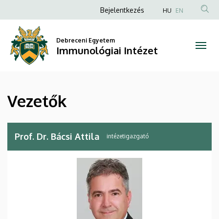
Vezetők
Ugrás
Anonim
Bejelentkezés
HU
EN
a
Felhasználói
|
tartalomra
fiók
Debreceni Egyetem
Immunológiai
Immunológiai Intézet
menüje
Intézet
Vezetők
Prof. Dr. Bácsi Attila
intézetigazgató