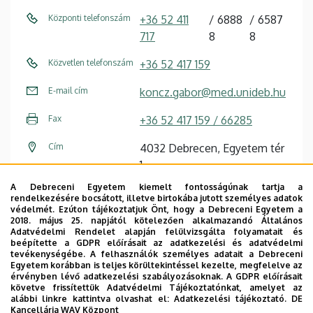
Központi telefonszám
+36 52 411
6888
6587
717
8
8
Közvetlen telefonszám
+36 52 417 159
E-mail cím
koncz.gabor@med.unideb.hu
Fax
+36 52 417 159 / 66285
Cím
4032 Debrecen, Egyetem tér
1.
A Debreceni Egyetem kiemelt fontosságúnak tartja a
Épület
Élettudományi labor épület
rendelkezésére bocsátott, illetve birtokába jutott személyes adatok
védelmét. Ezúton tájékoztatjuk Önt, hogy a Debreceni Egyetem a
Emelet, ajtó
2. emelet, 2.508, 2.006
2018. május 25. napjától kötelezően alkalmazandó Általános
Adatvédelmi Rendelet alapján felülvizsgálta folyamatait és
beépítette a GDPR előírásait az adatkezelési és adatvédelmi
Weboldal
Szervezeti weboldal
tevékenységébe. A felhasználók személyes adatait a Debreceni
Tudóstér profil
Egyetem korábban is teljes körültekintéssel kezelte, megfelelve az
érvényben lévő adatkezelési szabályozásoknak. A GDPR előírásait
követve frissítettük Adatvédelmi Tájékoztatónkat, amelyet az
alábbi linkre kattintva olvashat el:
Adatkezelési tájékoztató.
DE
Kancellária WAV Központ