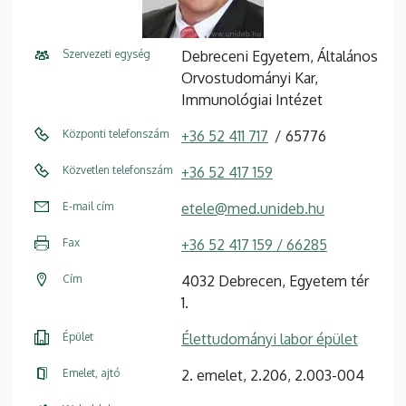
Szervezeti egység
Debreceni Egyetem, Általános
Orvostudományi Kar,
Immunológiai Intézet
Központi telefonszám
+36 52 411 717
65776
Közvetlen telefonszám
+36 52 417 159
E-mail cím
etele@med.unideb.hu
Fax
+36 52 417 159 / 66285
Cím
4032 Debrecen, Egyetem tér
1.
Épület
Élettudományi labor épület
Emelet, ajtó
2. emelet, 2.206, 2.003-004